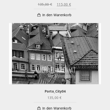
URSPRÜNGLICHER
AKTUELLER
135,00
€
115,00
€
PREIS
PREIS
In den Warenkorb
WAR:
IST:
135,00 €
115,00 €.
Porto_City04
135,00
€
In den Warenkorb